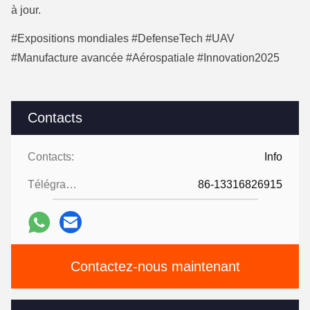
à jour.
#Expositions mondiales #DefenseTech #UAV
#Manufacture avancée #Aérospatiale #Innovation2025
Contacts
Contacts:
Info
Télégramme:
86-13316826915
Contactez-nous maintenant