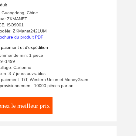
FHSS
duit
e: Guangdong, Chine
que: ZKMANET
: CE, ISO9001
odèle: ZKManet2421UM
ochure du produit PDF
 paiement et d'expédition
commande min: 1 pièce
99~1499
allage: Cartonné
ison: 3-7 jours ouvrables
e paiement: T/T, Western Union et MoneyGram
provisionnement: 10000 pièces par an
nez le meilleur prix