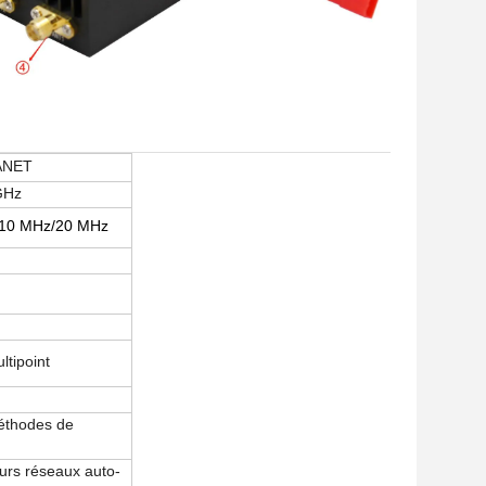
ANET
GHz
/10 MHz/20 MHz
ltipoint
éthodes de
urs réseaux auto-