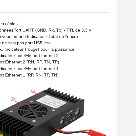
es câbles
Données
Port UART (GND, Rx, Tx) - TTL de 3,3 V
e vous en prie.
Indicateur d'état de l'encre
e ne sais pas.
port USB icro
...
Indicateur (rouge) pour la puissance
ndicateur pour
E
le port thernet 2
ort Ethernet 2 (RN, RP, TN, TP)
ndicateur pour
E
le port thernet 1
ort Ethernet 1 (RP, RN, TP, TN)