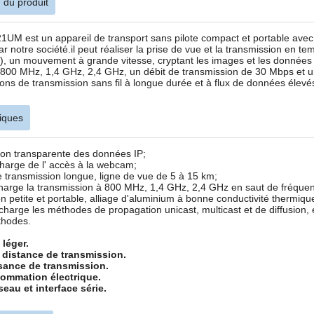
 du produit
M est un appareil de transport sans pilote compact et portable avec u
r notre société.il peut réaliser la prise de vue et la transmission en te
e), un mouvement à grande vitesse, cryptant les images et les données 
800 MHz, 1,4 GHz, 2,4 GHz, un débit de transmission de 30 Mbps et une
ions de transmission sans fil à longue durée et à flux de données élevé
tiques
ion transparente des données IP;
charge de l' accès à la webcam;
 transmission longue, ligne de vue de 5 à 15 km;
harge la transmission à 800 MHz, 1,4 GHz, 2,4 GHz en saut de fréque
n petite et portable, alliage d'aluminium à bonne conductivité thermique
charge les méthodes de propagation unicast, multicast et de diffusion,
thodes.
, léger.
distance de transmission.
sance de transmission.
ommation électrique.
seau et interface série.