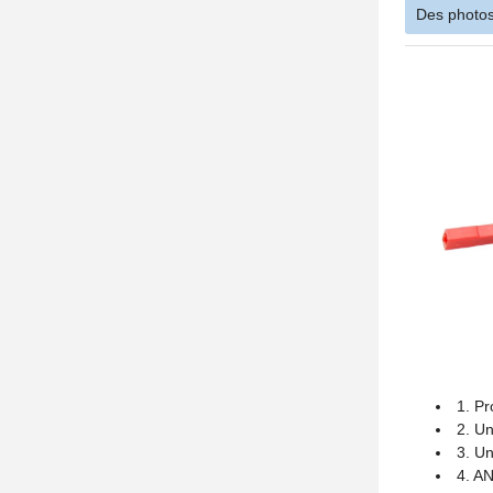
Des photos
1. Pr
2. U
3. U
4. A