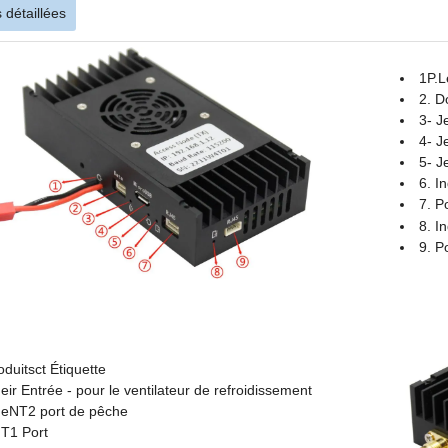
 détaillées
1P.
L
2. 
3- J
4- J
5- Je
6. I
7. P
8. I
9. P
oduits
ct Étiquette
ne
ir Entrée - pour le ventilateur de refroidissement
ne
NT2 port de pêche
NT1 Port