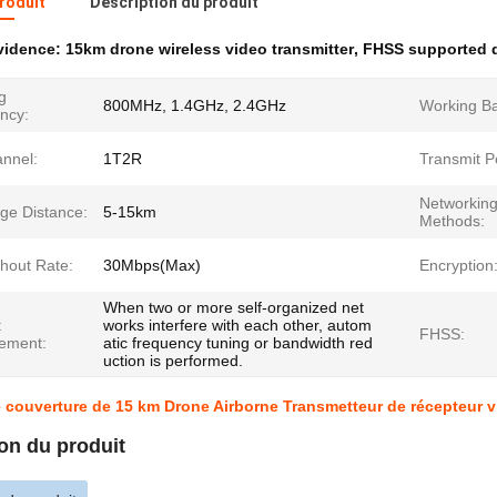
produit
Description du produit
évidence:
15km drone wireless video transmitter
,
FHSS supported d
g
800MHz, 1.4GHz, 2.4GHz
Working Ba
ncy:
nnel:
1T2R
Transmit P
Networkin
ge Distance:
5-15km
Methods:
hout Rate:
30Mbps(Max)
Encryption
When two or more self-organized net
t
works interfere with each other, autom
FHSS:
ement:
atic frequency tuning or bandwidth red
uction is performed.
 couverture de 15 km Drone Airborne Transmetteur de récepteur v
on du produit