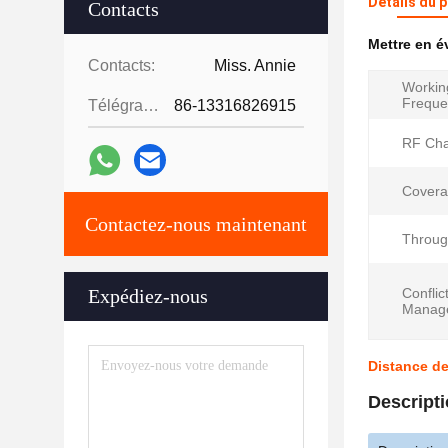
Détails du 
Contacts
Mettre en 
Contacts:
Miss. Annie
Workin
Freque
Télégramme:
86-13316826915
RF Cha
Covera
Contactez-nous maintenant
Throug
Expédiez-nous
Conflic
Manag
Distance de
Descripti