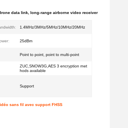
rone data link
,
long-range airborne video receiver
ndwidth:
1.4MHz/3MHz/5MHz/10MHz/20MHz
ower:
25dBm
g
Point to point, point to multi-point
ZUC,SNOW3G,AES 3 encryption met
:
hods available
Support
idéo sans fil avec support FHSS