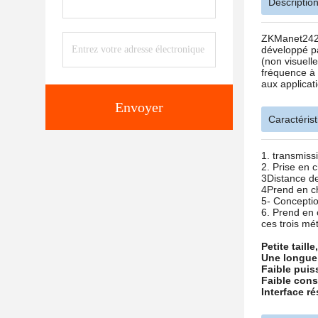
Description
ZKManet2421U
développé pa
(non visuell
fréquence à 
aux applicat
Envoyer
Caractéris
1. transmiss
2. Prise en 
3Distance de
4Prend en c
5- Conceptio
6. Prend en 
ces trois mé
Petite taille
Une longue 
Faible puis
Faible cons
Interface ré