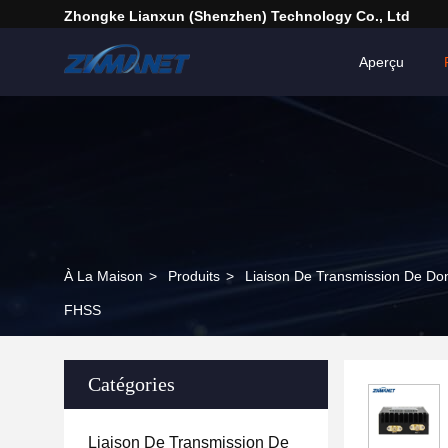
Zhongke Lianxun (Shenzhen) Technology Co., Ltd
Aperçu
À La Maison
>
Produits
>
Liaison De Transmission De D
FHSS
Catégories
Liaison De Transmission De