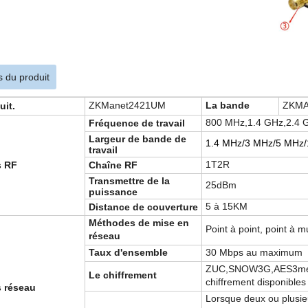
 du produit
ZKManet2421UM
La bande
ZKM
uit
.
800 MHz
,
1.4 GHz
,
2.4 
Fréquence de travail
Largeur de bande de
1.4 MHz/3 MHz/5 MHz
travail
1T2R
s RF
Chaîne RF
Transmettre de la
2
5
dBm
puissance
5 à 15
KM
Distance de couverture
Méthodes de mise en
Point à point, point à mu
réseau
Taux d'ensemble
30 Mbps au maximum
ZUC,SNOW3G,AES
3
m
Le chiffrement
chiffrement disponibles
s réseau
Lorsque deux ou plusie