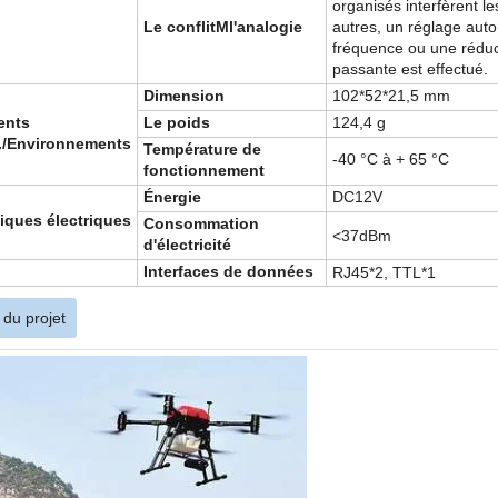
organisés interfèrent l
Le conflit
M
l'analogie
autres, un réglage aut
fréquence ou une réduc
passante est effectué.
Dimension
102*52*21,5 mm
ents
Le poids
124,4 g
.
/Environnements
Température de
-40 °C à + 65 °C
fonctionnement
Énergie
DC12V
tiques électriques
Consommation
<
37dBm
d'électricité
Interfaces de données
RJ45*2, TTL*1
 du projet