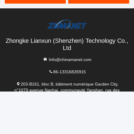
Zhongke Lianxun (Shenzhen) Technology Co.,
Ltd
Info@chinamanet.com
86-13316826915
203-B161, bloc B, bâtiment numérique Garden City,
n°1079 avenue Nanhai, communauté Yanshan, rue des
marchands, district de Nanshan, Shenzhen, Chine
Chine Bonne qualité liaison de transmission de données de
bourdon Le fournisseur. 2024-2026 Zhongke Lianxun
(Shenzhen) Technology Co., Ltd Tous les droits réservés.