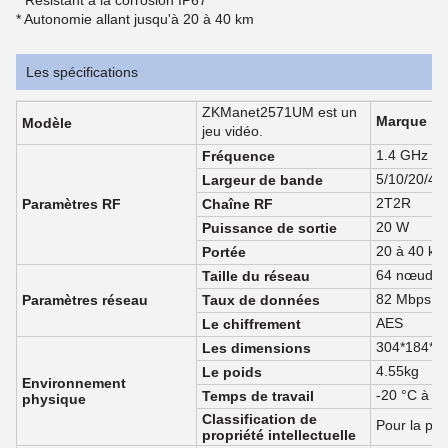
* Résistant à la corrosion IP67
* Autonomie allant jusqu'à 20 à 40 km
Les spécifications
ZKManet2571UM est un
Marque
Modèle
jeu vidéo.
1.4 GHz (p
Fréquence
5/10/20/4
Largeur de bande
2T2R
Paramètres RF
Chaîne RF
20 W
Puissance de sortie
20 à 40 km
Portée
64 nœuds
Taille du réseau
82 Mbps
Paramètres réseau
Taux de données
AES
Le chiffrement
304*184*7
Les dimensions
4.55kg
Le poids
Environnement
-20 °C à +
Temps de travail
physique
Classification de
Pour la pro
propriété intellectuelle