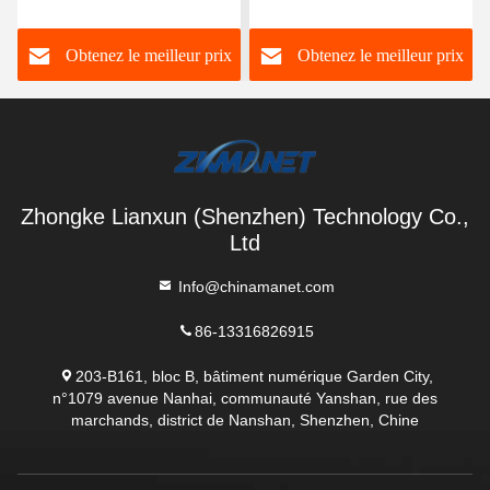
PDT/DMR pour radio de
2T2R avec fréquence
maillage montée sur
1400-1460MHz, débit de
Obtenez le meilleur prix
Obtenez le meilleur prix
véhicule à longue
données 82Mbps et boîtier
distance
robuste IP67
Zhongke Lianxun (Shenzhen) Technology Co.,
Ltd
Info@chinamanet.com
86-13316826915
203-B161, bloc B, bâtiment numérique Garden City,
n°1079 avenue Nanhai, communauté Yanshan, rue des
marchands, district de Nanshan, Shenzhen, Chine