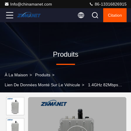
Info@chinamanet.com
86-13316826915
Citation
Produits
À La Maison
>
Produits
>
Lien De Données Monté Sur Le Véhicule
>
1.4GHz 82Mbps
Émetteur sans fil HDMI Récepteurs multiples