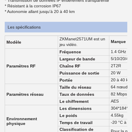
* Transmission de données IP entièrement transparente
* Résistant à la corrosion IP67
* Autonomie allant jusqu'à 20 à 40 km
Les spécifications
ZKManet2571UM est un
Marque
Modèle
jeu vidéo.
1.4 GHz (p
Fréquence
5/10/20/4
Largeur de bande
2T2R
Paramètres RF
Chaîne RF
20 W
Puissance de sortie
20 à 40 km
Portée
64 nœuds
Taille du réseau
82 Mbps
Paramètres réseau
Taux de données
AES
Le chiffrement
304*184*7
Les dimensions
4.55kg
Le poids
Environnement
-20 °C à +
Temps de travail
physique
Classification de
Pour la pro