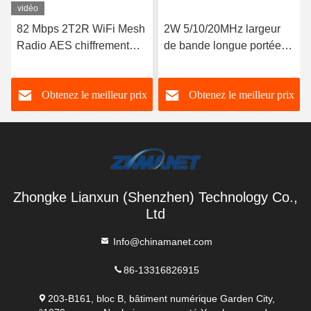
vidéo
82 Mbps 2T2R WiFi Mesh
2W 5/10/20MHz largeur
Radio AES chiffrement
de bande longue portée
LAN HDMI Vidéo
2~5km LTE CPE Radio
émetteur à faible latence
HD Vidéo émetteur
Obtenez le meilleur prix
Obtenez le meilleur prix
Zhongke Lianxun (Shenzhen) Technology Co.,
Ltd
Info@chinamanet.com
86-13316826915
203-B161, bloc B, bâtiment numérique Garden City,