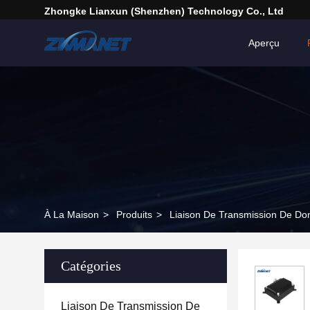
Zhongke Lianxun (Shenzhen) Technology Co., Ltd
Aperçu
À La Maison
>
Produits
>
Liaison De Transmission De D
Catégories
Liaison De Transmission De