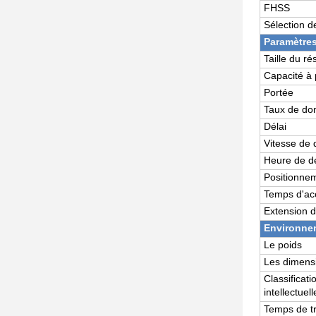
FHSS
Sélection d
Paramètre
Taille du r
Capacité à 
Portée
Taux de do
Délai
Vitesse de
Heure de d
Positionne
Temps d'ac
Extension 
Environne
Le poids
Les dimens
Classificati
intellectuell
Temps de tr