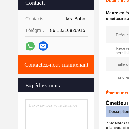
Détails du 
Contacts
Mettre en 
émetteur sa
Contacts:
Ms. Bobo
Télégramme:
86-13316826915
Fréque
Receve
sensibil
Contactez-nous maintenant
Taille 
Taux d
Expédiez-nous
Émetteur et
Émetteur
Description
ZKManet3371 
a la capacit