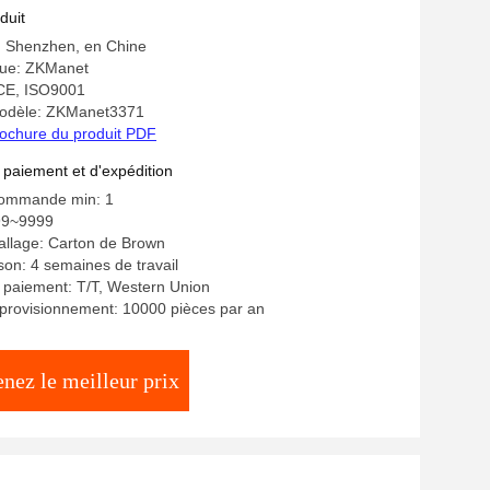
duit
e: Shenzhen, en Chine
ue: ZKManet
: CE, ISO9001
odèle: ZKManet3371
ochure du produit PDF
 paiement et d'expédition
commande min: 1
99~9999
allage: Carton de Brown
ison: 4 semaines de travail
 paiement: T/T, Western Union
provisionnement: 10000 pièces par an
nez le meilleur prix