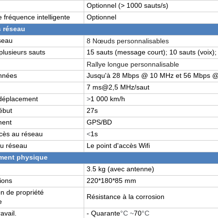
Optionnel (> 1000 sauts/s)
e fréquence intelligente
Optionnel
s réseau
éseau
8 Nœuds personnalisables
plusieurs sauts
15 sauts (message court); 10 sauts (voix);
Rallye longue personnalisable
nnées
Jusqu'à 28 Mbps @ 10 MHz et 56 Mbps 
7 ms@2,5 MHz/saut
 déplacement
>
1 000 km/h
ébut
27s
ment
GPS/BD
cès au réseau
<
1s
du réseau
Le point d'accès Wifi
ment physique
3.5 kg (avec antenne)
ions
220*180*85 mm
on de propriété
Résistance à la corrosion
e
avail.
- Quarante
°C ~
70
°C