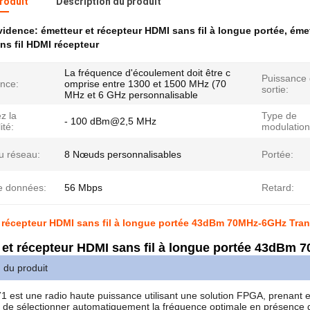
produit
Description du produit
évidence:
émetteur et récepteur HDMI sans fil à longue portée
,
émet
ns fil HDMI récepteur
La fréquence d'écoulement doit être c
Puissance
nce:
omprise entre 1300 et 1500 MHz (70
sortie:
MHz et 6 GHz personnalisable
z la
Type de
- 100 dBm@2,5 MHz
ité:
modulation
du réseau:
8 Nœuds personnalisables
Portée:
e données:
56 Mbps
Retard:
 récepteur HDMI sans fil à longue portée 43dBm 70MHz-6GHz Trans
 et récepteur HDMI sans fil à longue portée 43dBm 7
 du produit
est une radio haute puissance utilisant une solution FPGA, prenant en 
é de sélectionner automatiquement la fréquence optimale en présence d'