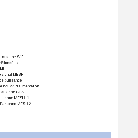
 l' antenne WIFI
AN/données
DMI
de signal MESH
 de puissance
e bouton d'alimentation.
e l'antenne GPS
l'antenne MESH -1
e l' antenne MESH 2