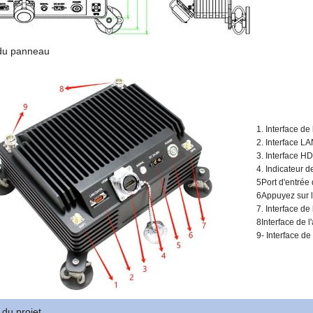
 du panneau
1. Interface de
2. Interface L
3. Interface H
4. Indicateur 
5Port d'entrée
6Appuyez sur l
7. Interface d
8Interface de 
9- Interface d
 du projet