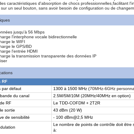
s caractéristiques d'absorption de chocs professionnelles,facilitant l'ins
sur un seul bouton, sans avoir besoin de configuration ou de change
tiques
données jusqu'à 56 Mbps
harge l'interphone vocale bidirectionnelle
harge le WIFI
charge le GPS/BD
harge l'entrée HDMI
harge la transmission transparente des données IP
liser
cations
s RF
 par défaut
1300 à 1500 MHz (
70MHz-6GHz personnal
 bande du canal
2.5M/5M/10M (20MHz/40MHz en option)
nde RF
Le TDD-COFDM + 2T2R
e sortie
43 dBm (20 W)
ve de sensibilité
- 100 dBm@2,5 MHz
Le nombre de points de contrôle doit être 
dulation
à: