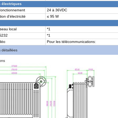
 électriques
 fonctionnement
24 à 36VDC
n d'électricité
≤ 95 W
éseau local
*1
RS232
*1
idéo
Pour les télécommunications:
 détaillées
ons