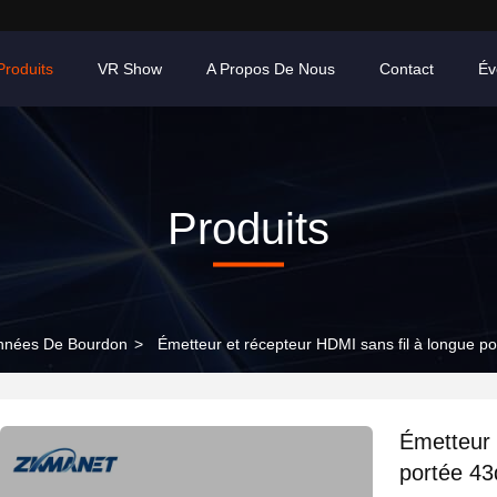
Produits
VR Show
A Propos De Nous
Contact
Év
Produits
onnées De Bourdon
>
Émetteur et récepteur HDMI sans fil à longue 
Émetteur 
portée 4