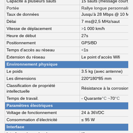
Capacité à plusieurs sauts
15 sauts (message court); 1
Portée
Rallye longue personnalisa
Taux de données
Jusqu'à 28 Mbps @ 10 MH
Délai
7 ms@2,5 MHz/saut
Vitesse de déplacement
>
1 000 km/h
Heure de début
27s
Positionnement
GPS/BD
Temps d'accès au réseau
<
1s
Extension du réseau
Le point d'accès Wifi
Environnement physique
Le poids
3.5 kg (avec antenne)
Les dimensions
220*180*85 mm
Classification de propriété
Résistance à la corrosion
intellectuelle
Temps de travail.
- Quarante
°C ~
70
°C
Paramètres électriques
Voltage de fonctionnement
24 à 36VDC
Consommation d'électricité
≤ 95 W
Interface