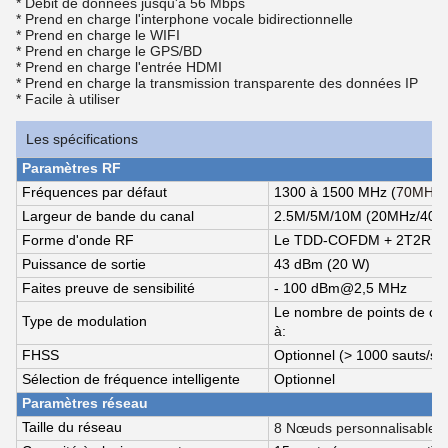
* Débit de données jusqu'à 56 Mbps
* Prend en charge l'interphone vocale bidirectionnelle
* Prend en charge le WIFI
* Prend en charge le GPS/BD
* Prend en charge l'entrée HDMI
* Prend en charge la transmission transparente des données IP
* Facile à utiliser
Les spécifications
Paramètres RF
Fréquences par défaut
1300 à 1500 MHz (
70MHz-6
Largeur de bande du canal
2.5M/5M/10M (20MHz/40MH
Forme d'onde RF
Le TDD-COFDM + 2T2R
Puissance de sortie
43 dBm (20 W)
Faites preuve de sensibilité
- 100 dBm@2,5 MHz
Le nombre de points de cont
Type de modulation
à:
FHSS
Optionnel (> 1000 sauts/s)
Sélection de fréquence intelligente
Optionnel
Paramètres réseau
Taille du réseau
8 Nœuds personnalisables