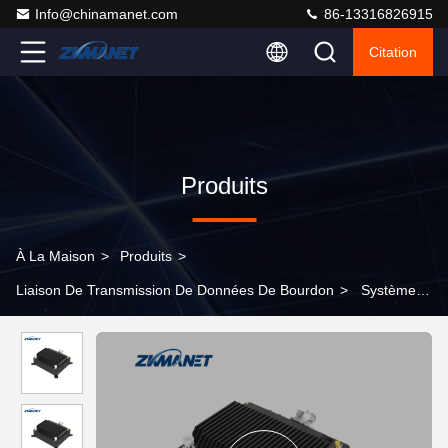
Info@chinamanet.com
86-13316826915
Citation
Produits
À La Maison
>
Produits
>
Liaison De Transmission De Données De Bourdon
>
Système
de liaison de données de drone vidéo radio UAV de 20 W 70
MHz-6 GHz Transcepteur FHSS pour la transmission à longue
portée