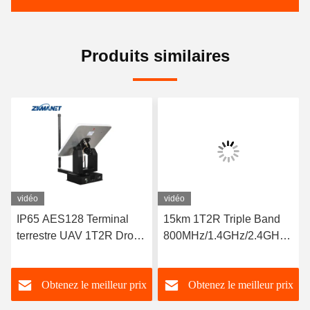
Produits similaires
vidéo
vidéo
IP65 AES128 Terminal
15km 1T2R Triple Band
terrestre UAV 1T2R Drone
800MHz/1.4GHz/2.4GHz
Data Link Range 49km
FHSS IP UAV Vidéo Lien
Antenne de suivi GPS
de données Radio
Obtenez le meilleur prix
Obtenez le meilleur prix
communication