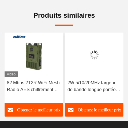
Produits similaires
vidéo
82 Mbps 2T2R WiFi Mesh
2W 5/10/20MHz largeur
Radio AES chiffrement
de bande longue portée
LAN HDMI Vidéo
2~5km LTE CPE Radio
émetteur à faible latence
HD Vidéo émetteur
Obtenez le meilleur prix
Obtenez le meilleur prix