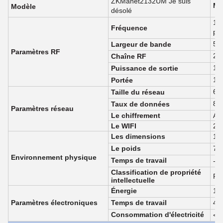
ZKManet2132UM Je suis
Ma
Modèle
désolé
1.
Fréquence
per
5/
Largeur de bande
Paramètres RF
2T
Chaîne RF
1
Puissance de sortie
1 
Portée
64
Taille du réseau
82
Taux de données
Paramètres réseau
Le chiffrement
AE
Le WIFI
2.
Les dimensions
16
Le poids
729
Environnement physique
Temps de travail
- 2
Classification de propriété
Rés
intellectuelle
Énergie
12
Paramètres électroniques
Temps de travail
4 
Consommation d'électricité
< 