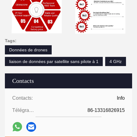
Tags:
Données de drones
liaison de données par satellite sans pilote à 1
4 GHz
Contacts
Contacts:
Info
Télégramme:
86-13316826915