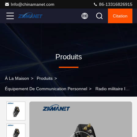
Info@chinamanet.com
86-13316826915
Citation
Produits
À La Maison
>
Produits
>
Équipement De Communication Personnel
>
Radio militaire IP
mesh portatif robuste IP66 1W avec un débit de données élevé
82Mbps et 2T2R