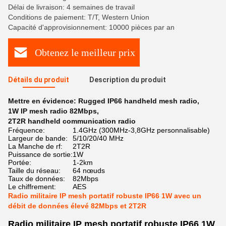
Délai de livraison: 4 semaines de travail
Conditions de paiement: T/T, Western Union
Capacité d'approvisionnement: 10000 pièces par an
Obtenez le meilleur prix
Détails du produit
Description du produit
Mettre en évidence:
Rugged IP66 handheld mesh radio
,
1W IP mesh radio 82Mbps
,
2T2R handheld communication radio
Fréquence:
1.4GHz (300MHz-3,8GHz personnalisable)
Largeur de bande:
5/10/20/40 MHz
La Manche de rf:
2T2R
Puissance de sortie:
1W
Portée:
1-2km
Taille du réseau:
64 nœuds
Taux de données:
82Mbps
Le chiffrement:
AES
Radio militaire IP mesh portatif robuste IP66 1W avec un
débit de données élevé 82Mbps et 2T2R
Radio militaire IP mesh portatif robuste IP66 1W