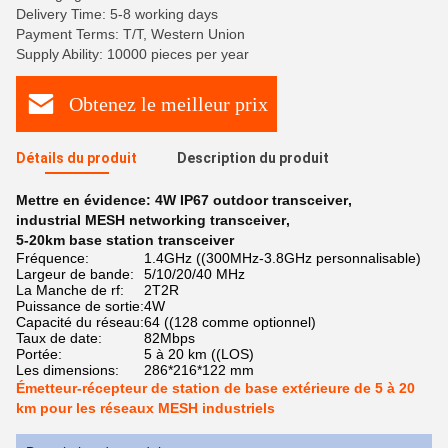
Delivery Time: 5-8 working days
Payment Terms: T/T, Western Union
Supply Ability: 10000 pieces per year
Obtenez le meilleur prix
Détails du produit
Description du produit
Mettre en évidence:
4W IP67 outdoor transceiver
,
industrial MESH networking transceiver
,
5-20km base station transceiver
Fréquence:
1.4GHz ((300MHz-3.8GHz personnalisable)
Largeur de bande:
5/10/20/40 MHz
La Manche de rf:
2T2R
Puissance de sortie:
4W
Capacité du réseau:
64 ((128 comme optionnel)
Taux de date:
82Mbps
Portée:
5 à 20 km ((LOS)
Les dimensions:
286*216*122 mm
Émetteur-récepteur de station de base extérieure de 5 à 20
km pour les réseaux MESH industriels