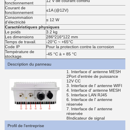
12 V de courant continu
fonctionnement
Courant de
≤1A (@12V)
fonctionnement
Consommation
≤ 12 W
d'électricité
Caractéristiques physiques
Le poids
3.2 kg
Les dimensions
286*216*122 mm
Temps de travail.
-20°C ~ +65°C
Code IP
Pour la protection contre la corrosion
Température de
-45 °C à + 85 °C
stockage.
Description du panneau
1. Interface d' antenne MESH
2Port d'entrée de puissance
12V CC
3. Interface de l' antenne WIFI
4. Interface d' antenne MESH
5. Interface LAN RJ45
6. Interface de l' antenne
réservée
7. Interface de l' antenne
réservée
8Indicateur de signal
Profil de l'entreprise