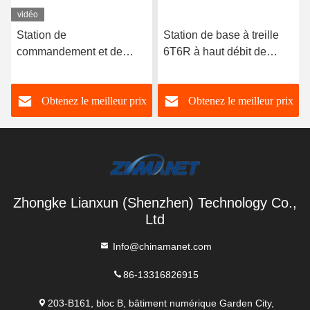
vidéo
Station de
Station de base à treille
commandement et de
6T6R à haut débit de
dispatch de 1,4 GHz
données 300 Mbps
portable de 20 W avec
chiffrement AES
Obtenez le meilleur prix
Obtenez le meilleur prix
écran triple HD
Zhongke Lianxun (Shenzhen) Technology Co.,
Ltd
Info@chinamanet.com
86-13316826915
203-B161, bloc B, bâtiment numérique Garden City,