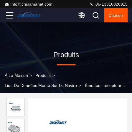
Info@chinamanet.com
86-13316826915
Citation
Produits
À La Maison
>
Produits
>
Lien De Données Monté Sur Le Navire
>
Émetteur-récepteur de
station de base extérieure de 5 à 20 km pour les réseaux MESH
industriels