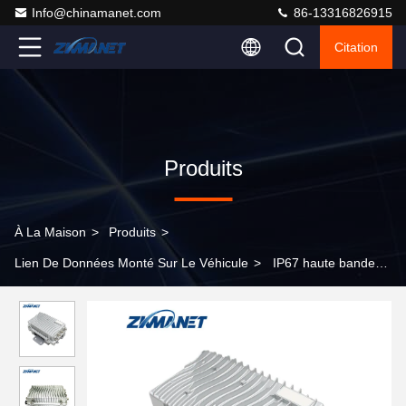
Info@chinamanet.com
86-13316826915
Citation
Produits
À La Maison
>
Produits
>
Lien De Données Monté Sur Le Véhicule
>
IP67 haute bande
passante Muilt-Band Mesh Station de base vidéo avec une
portée de 5 km Transcepteur de véhicule radio