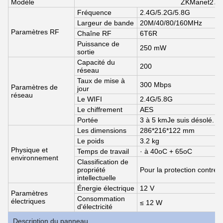
Modèle
ZKManet271
Fréquence
2.4G/5.2G/5.8G
Largeur de bande
20M/40/80/160MHz
Paramètres RF
Chaîne RF
6T6R
Puissance de
250 mW
sortie
Capacité du
200
réseau
Taux de mise à
300 Mbps
Paramètres de
jour
réseau
Le WIFI
2.4G/5.8G
Le chiffrement
AES
Portée
3 à 5 km
Je suis désolé.
Les dimensions
286*216*122 mm
Le poids
3.2 kg
Physique et
Temps de travail
· à 40
oC + 65oC
environnement
Classification de
propriété
Pour la protection contre l
intellectuelle
Énergie électrique
12 V
Paramètres
Consommation
électriques
≤ 12 W
d'électricité
Description du panneau