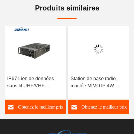
Produits similaires
IP67 Lien de données
Station de base radio
sans fil UHF/VHF
maillée MIMO IP 4W
PDT/DMR pour radio de
2T2R avec fréquence
maillage montée sur
1400-1460MHz, débit de
Obtenez le meilleur prix
Obtenez le meilleur prix
véhicule à longue
données 82Mbps et boîtier
distance
robuste IP67