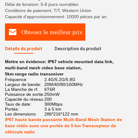
Délai de livraison: 5-8 jours ouvrables
Conditions de paiement: T/T, Western Union
Capacité d'approvisionnement: 10000 pièces par an
Obtenez le meilleur prix
Détails du produit
Description du produit
Mettre en évidence:
IP67 vehicle mounted data link
,
multi-band mesh video base station
,
5km range radio transceiver
Fréquence:
2.4G/5.2G/5.8G
Largeur de bande:
20M/40/80/160MHz
La Manche de rf:
6T6R
Puissance de sortie:
250mW
Capacité du réseau:
200
Taux de date:
300Mbps
Portée:
3 à 5 km
Les dimensions:
286*216*122 mm
IP67 haute bande passante Muilt-Band Mesh Station de
base vidéo avec une portée de 5 km Transcepteur de
véhicule radio