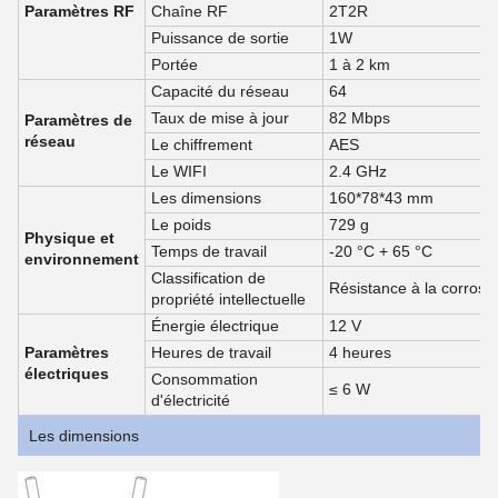
Paramètres RF
Chaîne RF
2T2R
Puissance de sortie
1W
Portée
1 à 2 km
Capacité du réseau
64
Taux de mise à jour
82 Mbps
Paramètres de
réseau
Le chiffrement
AES
Le WIFI
2.4 GHz
Les dimensions
160*78*43 mm
Le poids
729 g
Physique et
Temps de travail
-20 °C + 65 °C
environnement
Classification de
Résistance à la corrosi
propriété intellectuelle
Énergie électrique
12 V
Paramètres
Heures de travail
4 heures
électriques
Consommation
≤ 6 W
d'électricité
Les dimensions