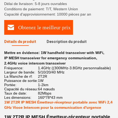
Délai de livraison: 5-8 jours ouvrables
Conditions de paiement: T/T, Western Union
Capacité d'approvisionnement: 10000 pièces par an
Obtenez le meilleur prix
Détails du produit
Description du produit
Mettre en évidence:
1W handheld transceiver with WiFi
,
IP MESH transceiver for emergency communication
,
2.4GHz voice intercom transceiver
Fréquence:
1.4GHz ((300MHz-3.8GHz personnalisable)
Largeur de bande:
5/10/20/40 MHz
La Manche de rf:
2T2R
Puissance de sortie:
1W
Portée:
1-2km
Capacité du réseau:
64 nœuds
Taux de date:
82Mbps
Les dimensions:
160*78*43 mm
1W 2T2R IP MESH Émetteur-récepteur portable avec WiFi 2,4
GHz Vioce Intercom pour la communication d'urgence
1W 2T2R IP MESH Émetteur-récepteur portable