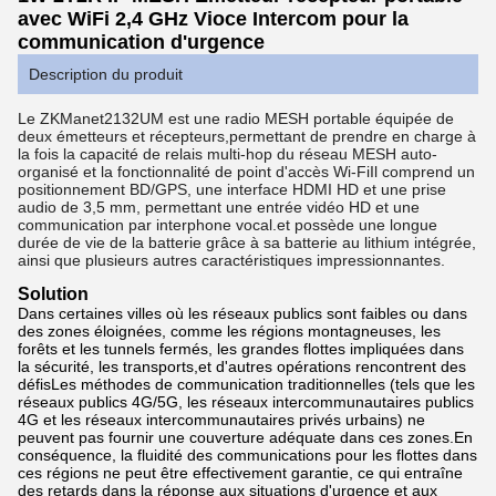
avec WiFi 2,4 GHz Vioce Intercom pour la
communication d'urgence
Description du produit
Le ZKManet2132UM est une radio MESH portable équipée de
deux émetteurs et récepteurs,permettant de prendre en charge à
la fois la capacité de relais multi-hop du réseau MESH auto-
organisé et la fonctionnalité de point d'accès Wi-FiIl comprend un
positionnement BD/GPS, une interface HDMI HD et une prise
audio de 3,5 mm, permettant une entrée vidéo HD et une
communication par interphone vocal.et possède une longue
durée de vie de la batterie grâce à sa batterie au lithium intégrée,
ainsi que plusieurs autres caractéristiques impressionnantes.
Solution
Dans certaines villes où les réseaux publics sont faibles ou dans
des zones éloignées, comme les régions montagneuses, les
forêts et les tunnels fermés, les grandes flottes impliquées dans
la sécurité, les transports,et d'autres opérations rencontrent des
défisLes méthodes de communication traditionnelles (tels que les
réseaux publics 4G/5G, les réseaux intercommunautaires publics
4G et les réseaux intercommunautaires privés urbains) ne
peuvent pas fournir une couverture adéquate dans ces zones.En
conséquence, la fluidité des communications pour les flottes dans
ces régions ne peut être effectivement garantie, ce qui entraîne
des retards dans la réponse aux situations d'urgence et aux