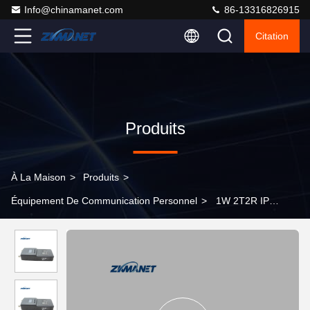
Info@chinamanet.com
86-13316826915
Citation
Produits
À La Maison
>
Produits
>
Équipement De Communication Personnel
>
1W 2T2R IP
MESH Émetteur-récepteur portable avec WiFi 2,4 GHz Vioce
Intercom pour la communication d'urgence