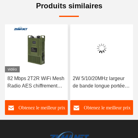
Produits similaires
vidéo
82 Mbps 2T2R WiFi Mesh
2W 5/10/20MHz largeur
Radio AES chiffrement
de bande longue portée
LAN HDMI Vidéo
2~5km LTE CPE Radio
émetteur à faible latence
HD Vidéo émetteur
Obtenez le meilleur prix
Obtenez le meilleur prix