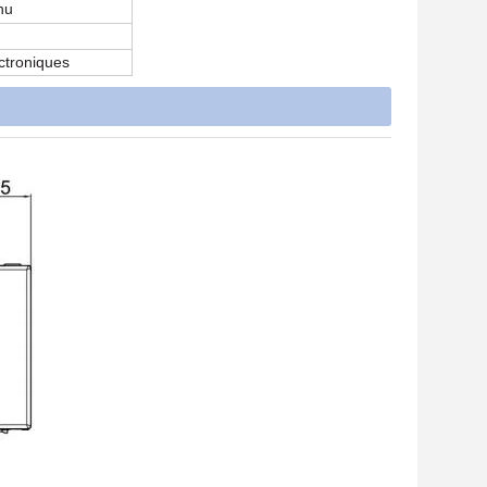
nu
ectroniques