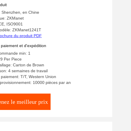
teur vidéo COFDM
duit
e: Shenzhen, en Chine
ue: ZKManet
: CE, ISO9001
odèle: ZKManet1241T
ochure du produit PDF
 paiement et d'expédition
commande min: 1
9 Per Piece
allage: Carton de Brown
ison: 4 semaines de travail
 paiement: T/T, Western Union
provisionnement: 10000 pièces par an
nez le meilleur prix