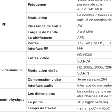
personnalisable;
Fréquence
Audio: 145 MHz
Le nombre d'heures de
Modulation
calculé en fonction de 
s RF
2W
Puissance de sortie
2 à 8 MHz
Largeur de bande
Le chiffrement
AES
Portée
1.5-3km ((NLOS); 5 
N-F
Interface RF
HD
:
HDMI
Entrée vidéo
SD
:
RCA
HD
:
1080p
,
1080i
,
720P
 vidéo/audio
Modulation vidéo
SD
:
R/N
Je ne sais pas.264
Compression vidéo
Interface du microph
Interface audio
Le nombre de fois où l
Les dimensions
être chargée est de 
ment physique
Le poids
10,3 kg
(
w/ batterie
)
Temps de travail
- 20 ans.
oC
~ + 65
oC