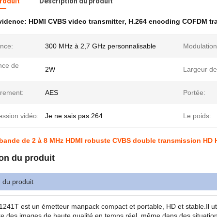
produit
Description du produit
évidence:
HDMI CVBS video transmitter
,
H.264 encoding COFDM tra
nce:
300 MHz à 2,7 GHz personnalisable
Modulation
nce de
2W
Largeur de
frement:
AES
Portée:
ssion vidéo:
Je ne sais pas.264
Le poids:
 bande de 2 à 8 MHz HDMI robuste CVBS double transmission HD
on du produit
 du produit
41T est un émetteur manpack compact et portable, HD et stable.Il ut
re des images de haute qualité en temps réel, même dans des situatio