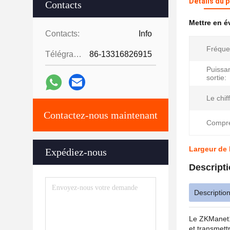
Détails du 
Contacts
Mettre en 
Contacts:
Info
Fréque
Télégramme:
86-13316826915
Puissa
sortie:
Le chif
Contactez-nous maintenant
Compre
Largeur de
Expédiez-nous
Descripti
Description
Le ZKManet12
et transmett