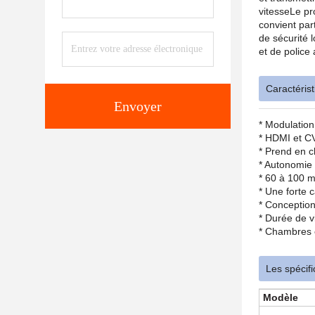
vitesseLe pr
convient par
de sécurité 
et de police
Caractéris
Envoyer
* Modulatio
* HDMI et C
* Prend en c
* Autonomie 
* 60 à 100 m
* Une forte c
* Conception
* Durée de v
* Chambres e
Les spécifi
Modèle