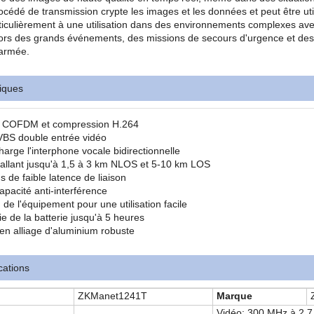
océdé de transmission crypte les images et les données et peut être ut
ticulièrement à une utilisation dans des environnements complexes avec
lors des grands événements, des missions de secours d'urgence et des 
 armée.
tiques
n COFDM et compression H.264
VBS double entrée vidéo
harge l'interphone vocale bidirectionnelle
allant jusqu'à 1,5 à 3 km NLOS et 5-10 km LOS
s de faible latence de liaison
apacité anti-interférence
 de l'équipement pour une utilisation facile
ie de la batterie jusqu'à 5 heures
n alliage d'aluminium robuste
cations
ZKManet1241T
Marque
Vidéo: 300 MHz à 2,