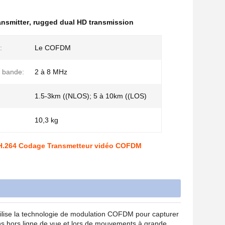
nsmitter
,
rugged dual HD transmission
:
Le COFDM
 bande:
2 à 8 MHz
1.5-3km ((NLOS); 5 à 10km ((LOS)
10,3 kg
 H.264 Codage Transmetteur vidéo COFDM
ilise la technologie de modulation COFDM pour capturer
ns hors ligne de vue et lors de mouvements à grande