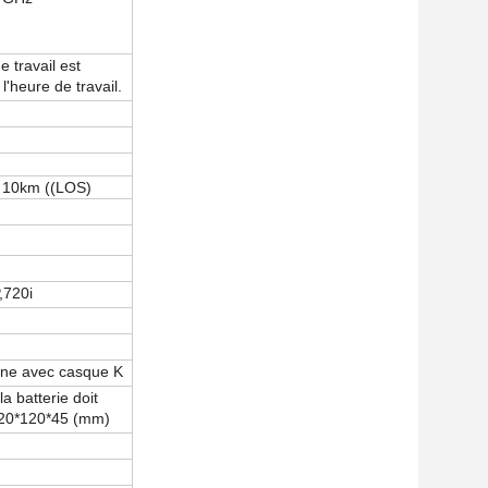
 travail est
l'heure de travail.
à 10km ((LOS)
,
720i
one avec casque K
a batterie doit
220*120*45 (mm)