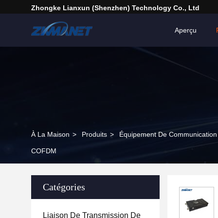
Zhongke Lianxun (Shenzhen) Technology Co., Ltd
Aperçu
À La Maison
>
Produits
>
Équipement De Communication
COFDM
Catégories
Liaison De Transmission De