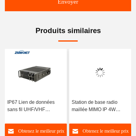
Envoyer
Produits similaires
IP67 Lien de données
Station de base radio
sans fil UHF/VHF
maillée MIMO IP 4W
PDT/DMR pour radio de
2T2R avec fréquence
maillage montée sur
1400-1460MHz, débit de
Obtenez le meilleur prix
Obtenez le meilleur prix
véhicule à longue
données 82Mbps et boîtier