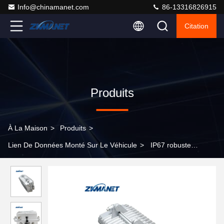
Info@chinamanet.com
86-13316826915
Citation
Produits
À La Maison
>
Produits
>
Lien De Données Monté Sur Le Véhicule
>
IP67 robuste
5.8GHz 2T2R 90 Mbps Station de base extérieure Transcepteur
Lien de données monté sur véhicule