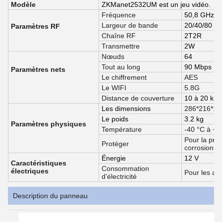
Modèle
ZKManet2532UM est un jeu vidéo.
Fréquence
50,8 GHz
Largeur de bande
20/40/80 M
Paramètres RF
Chaîne RF
2T2R
Transmettre
2W
Nœuds
64
Tout au long
90 Mbps
Paramètres nets
Le chiffrement
AES
Le WIFI
5.8G
Distance de couverture
10 à 20 km
Les dimensions
286*216*1
Le poids
3.2 kg
Paramètres physiques
Température
-40 °C à + 
Pour la prot
Protéger
corrosion
Énergie
12 V
Caractéristiques
Consommation
électriques
Pour les ap
d'électricité
Description du panneau