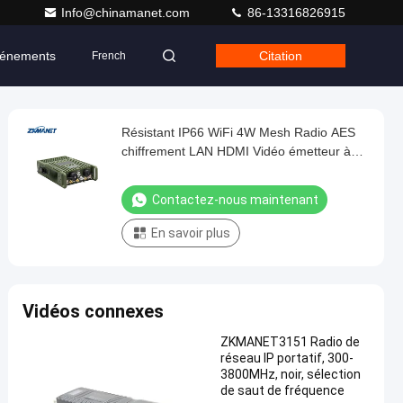
Info@chinamanet.com
86-13316826915
énements
Citation
French
Résistant IP66 WiFi 4W Mesh Radio AES
chiffrement LAN HDMI Vidéo émetteur à
faible latence
Contactez-nous maintenant
En savoir plus
Vidéos connexes
ZKMANET3151 Radio de
réseau IP portatif, 300-
3800MHz, noir, sélection
de saut de fréquence