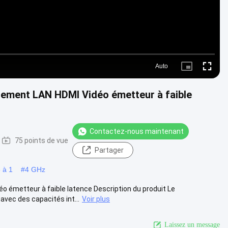
Auto
Picture-
Fullscre
in-
Picture
rement LAN HDMI Vidéo émetteur à faible
Contactez-nous maintenant
75 points de vue
Partager
e à 1
#
4 GHz
 émetteur à faible latence Description du produit Le
vec des capacités int...
Voir plus
Laissez un message