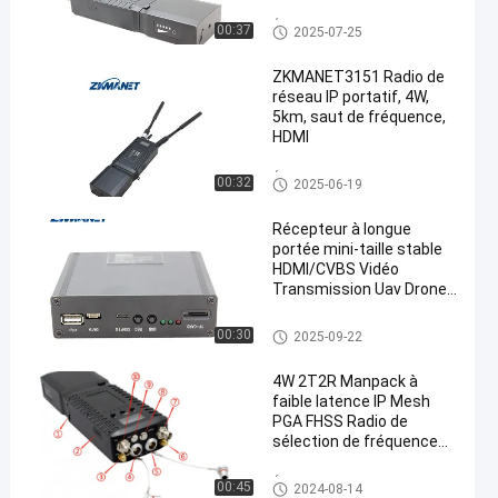
Équipement de communicatio
00:37
2025-07-25
n personnel
ZKMANET3151 Radio de
réseau IP portatif, 4W,
5km, saut de fréquence,
HDMI
en
Équipement de communicatio
00:32
2025-06-19
n personnel
Récepteur à longue
portée mini-taille stable
HDMI/CVBS Vidéo
Transmission Uav Drone
COFDM avec chiffrement
AES
liaison de transmission de do
00:30
2025-09-22
nnées de bourdon
4W 2T2R Manpack à
faible latence IP Mesh
PGA FHSS Radio de
sélection de fréquence
intelligente
Équipement de communicatio
00:45
2024-08-14