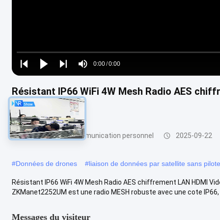
Loaded
:
0%
0:00
/
0:00
Play
Play
Play
Mute
Current
Duration
next
next
Résistant IP66 WiFi 4W Mesh Radio AES chiff
Time
latence
Équipement de communication personnel
2025-09-22
#
Données de drones
#
liaison de données par satellite sans pilot
Résistant IP66 WiFi 4W Mesh Radio AES chiffrement LAN HDMI Vidéo
ZKManet2252UM est une radio MESH robuste avec une cote IP66, a
Messages du visiteur